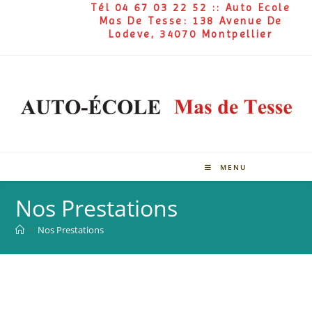
Tél 04 67 03 22 52 :: Auto Ecole
Mas De Tesse: 138 Avenue De
Lodeve, 34070 Montpellier
MENU
Nos Prestations
>
Nos Prestations