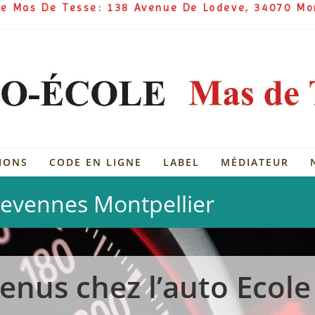
ole Mas De Tesse: 138 Avenue De Lodeve, 34070 Mo
IONS
CODE EN LIGNE
LABEL
MÉDIATEUR
Cevennes Montpellier
enus chez l’auto Ecol