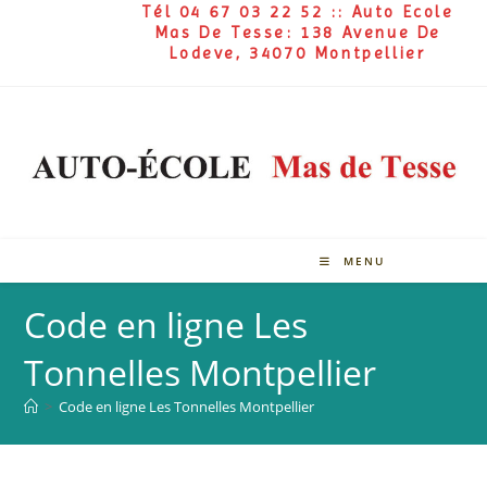
Tél 04 67 03 22 52 :: Auto Ecole
Mas De Tesse: 138 Avenue De
Lodeve, 34070 Montpellier
MENU
Code en ligne Les
Tonnelles Montpellier
>
Code en ligne Les Tonnelles Montpellier