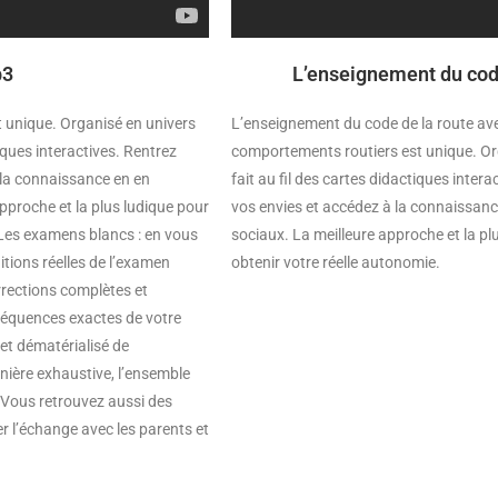
b3
L’enseignement du cod
 unique. Organisé en univers
L’enseignement du code de la route ave
iques interactives. Rentrez
comportements routiers est unique. Or
 la connaissance en en
fait au fil des cartes didactiques inte
pproche et la plus ludique pour
vos envies et accédez à la connaissanc
 Les examens blancs : en vous
sociaux. La meilleure approche et la pl
tions réelles de l’examen
obtenir votre réelle autonomie.
rrections complètes et
 séquences exactes de votre
ret dématérialisé de
anière exhaustive, l’ensemble
 Vous retrouvez aussi des
r l’échange avec les parents et