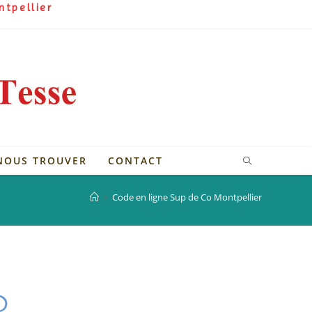
ntpellier
NOUS TROUVER
CONTACT
>
Code en ligne Sup de Co Montpellier