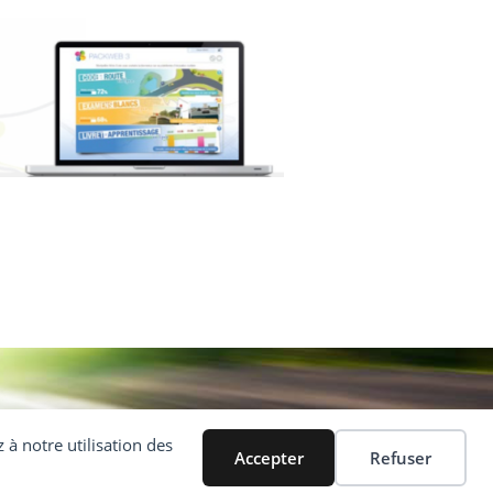
 à notre utilisation des
Accepter
Refuser
ns
Code en ligne
Label
Médiateur
Nous trouver
Contact