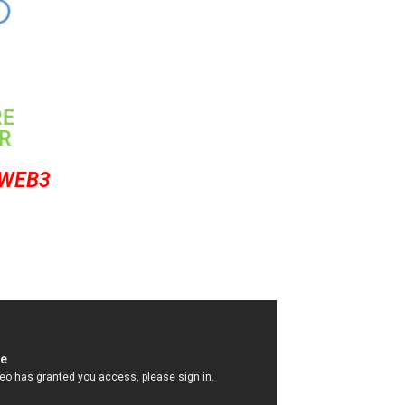
RE
ER
KWEB3