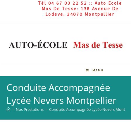
Tél 04 67 03 22 52 :: Auto Ecole
Mas De Tesse: 138 Avenue De
Lodeve, 34070 Montpellier
MENU
Conduite Accompagnée
Lycée Nevers Montpellier
>
Nos Prestations
>
Conduite Accompagnée Lycée Nevers Montpell