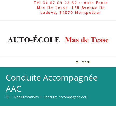
Tél 04 67 03 22 52 :: Auto Ecole
Mas De Tesse: 138 Avenue De
Lodeve, 34070 Montpellier
MENU
Conduite Accompagnée
AAC
>
Nos Prestations
>
Conduite Accompagnée AAC