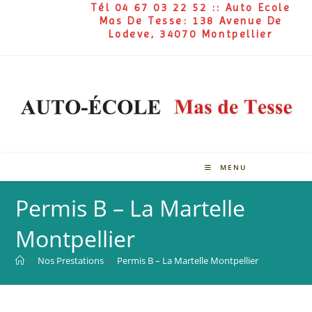
Tél 04 67 03 22 52 :: Auto Ecole
Mas De Tesse: 138 Avenue De
Lodeve, 34070 Montpellier
MENU
Permis B – La Martelle
Montpellier
>
Nos Prestations
>
Permis B – La Martelle Montpellier