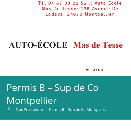
Tél 04 67 03 22 52 :: Auto Ecole
Mas De Tesse: 138 Avenue De
Lodeve, 34070 Montpellier
MENU
Permis B – Sup de Co
Montpellier
>
Nos Prestations
>
Permis B – Sup de Co Montpellier